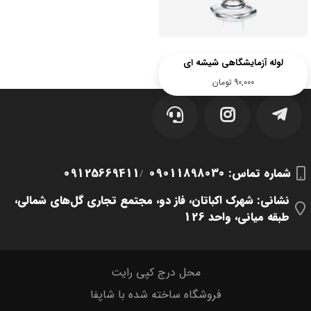
لوله آزمایشگاهی شیشه ای
90,000
تومان
شماره تماس‌: 09011898030
09125669411
/
نشانی: شهرک اکباتان، فاز دو، مجتمع تجاری گل‌های شمالی،
طبقه میانی، واحد 126
محل درج کپی رایت
فروشگاه ساخته شده با شاپفا