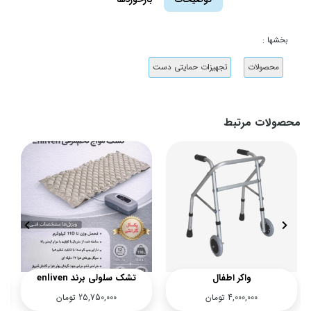
بخشها :
محصولات
تجهیزات حمایتی دست
محصولات مرتبط
واکر اطفال
تشک سلولی برند enliven
ت
4,000,000
تومان
25,750,000
تومان