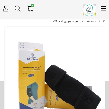
0
محصولات
آرنج بند نئوپرن کد 36500