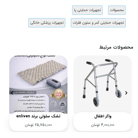
محصولات
تجهیزات حمایتی پا
تجهیزات حمایتی کمر و ستون فقرات
تجهیزات پزشکی خانگی
محصولات مرتبط
واکر اطفال
تشک سلولی برند enliven
ت
4,000,000
تومان
25,750,000
تومان