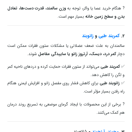
? هنگام خرید عصا یا واکر، توجه به
وزن سالمند، قدرت دست‌ها، تعادل
بدن و سطح زمین خانه
بسیار مهم است.
2.
کمربند طبی
و
زانوبند
سالمندان به علت ضعف عضلانی یا مشکلات ستون فقرات ممکن است
دچار
کمر درد، دیسک، آرتروز زانو یا ساییدگی مفاصل
شوند.
✅
کمربند طبی
می‌تواند از ستون فقرات حمایت کرده و دردهای ناحیه کمر
و لگن را کاهش دهد.
✅
زانوبند طبی
برای کاهش فشار روی مفصل زانو و افزایش ایمنی هنگام
راه رفتن بسیار مؤثر است.
? برخی از این محصولات با ایجاد گرمای موضعی به تسریع روند درمان
هم کمک می‌کنند.
3.
مچ‌بند
،
آرنج‌بند
و شانه‌بند