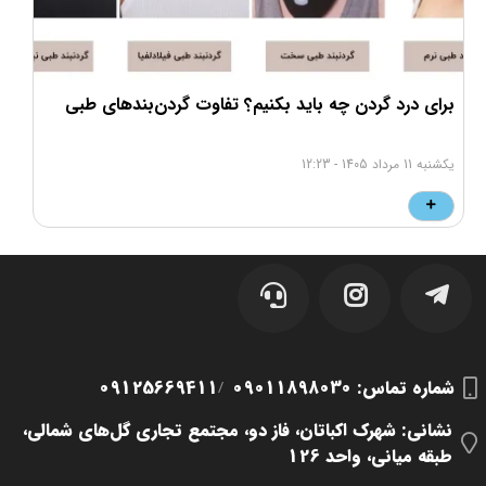
برای درد گردن چه باید بکنیم؟ تفاوت‌ گردن‌بندهای طبی
ر
یکشنبه 11 مرداد 1405 - 12:23
پ
شماره تماس‌: 09011898030
09125669411
/
نشانی: شهرک اکباتان، فاز دو، مجتمع تجاری گل‌های شمالی،
طبقه میانی، واحد 126