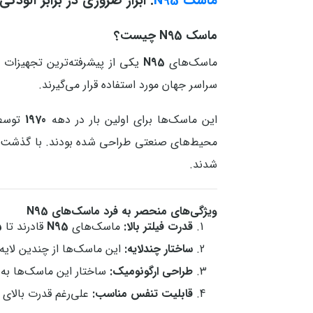
ماسک N95
: ابزار ضروری در برابر آلودگ
ماسک N95 چیست؟
ماسک‌های
N95
سراسر جهان مورد استفاده قرار می‌گیرند.
این ماسک‌ها برای اولین بار در دهه
1970
توسط 
محیط‌های صنعتی طراحی شده بودند. با گذشت زما
شدند.
ویژگی‌های منحصر به فرد ماسک‌های N95
قدرت فیلتر بالا:
ماسک‌های
N95
قادرند تا
95
ساختار چندلایه:
این ماسک‌ها از چندین لایه ف
طراحی ارگونومیک:
ساختار این ماسک‌ها به گو
قابلیت تنفس مناسب:
علی‌رغم قدرت بالای ف