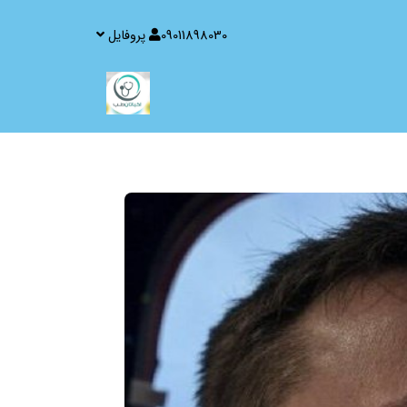
09011898030
پروفایل