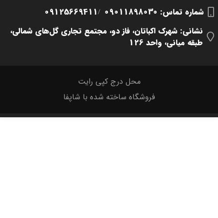
شماره تماس‌: 09011898030
09125669411
/
نشانی: شهرک اکباتان، فاز دو، مجتمع تجاری گل‌های شمالی،
طبقه میانی، واحد 126
محل درج کپی رایت
فروشگاه ساخته شده با شاپفا