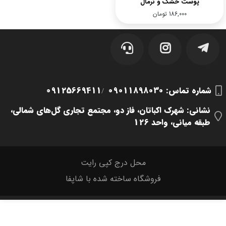
پوست خشک و نرمال
186,000
تومان
شماره تماس‌: 09011898030
09125669411
/
نشانی: شهرک اکباتان، فاز دو، مجتمع تجاری گل‌های شمالی،
طبقه میانی، واحد 126
محل درج کپی رایت
فروشگاه ساخته شده با شاپفا